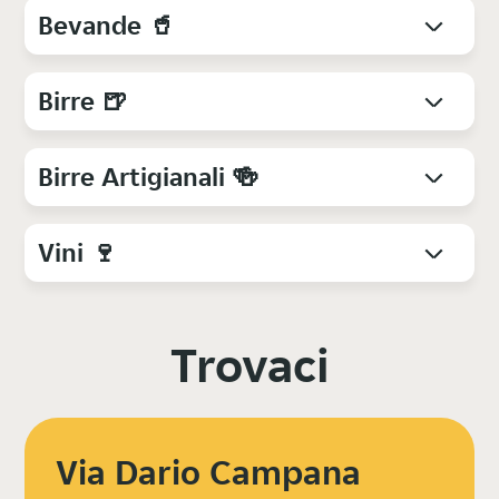
Bevande 🥤
Birre 🍺
Birre Artigianali 🍻
Vini 🍷
Trovaci
Via Dario Campana