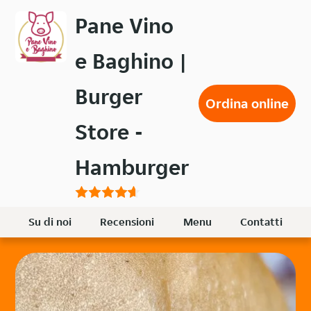
Passa
Pane Vino
al
contenuto
e Baghino |
principale
Burger
Ordina online
Store -
Hamburger
Su di noi
Recensioni
Menu
Contatti